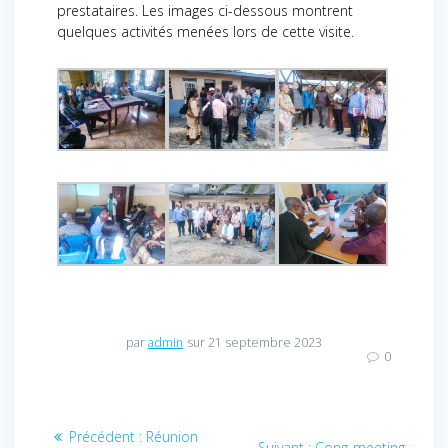
prestataires. Les images ci-dessous montrent
quelques activités menées lors de cette visite.
par
admin
sur 21 septembre 2023
0
Navigation
Précédent :
Article
Réunion
Suivant :
Article
Cong-meeting