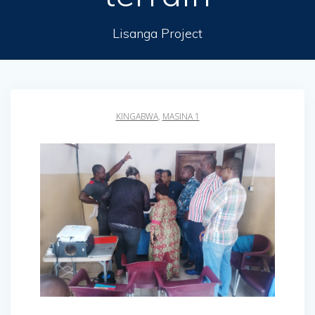
Lisanga Project
KINGABWA
,
MASINA 1