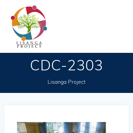
Passer
au
contenu
CDC-2303
Lisanga Project