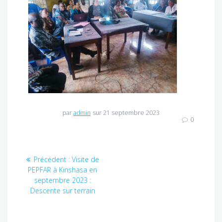
par
admin
sur 21 septembre 2023
0
Navigation
Précédent :
Article
Visite de
PEPFAR à Kinshasa en
précédent
de
septembre 2023 :
:
Descente sur terrain
l’article