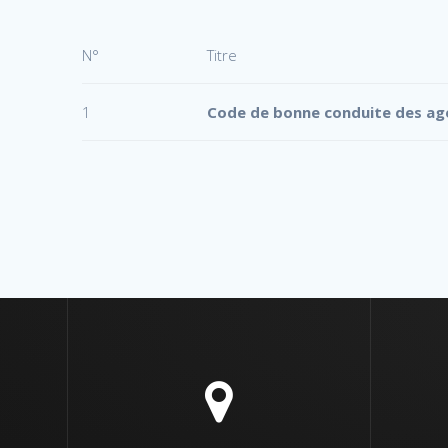
N°
Titre
1
Code de bonne conduite des ag