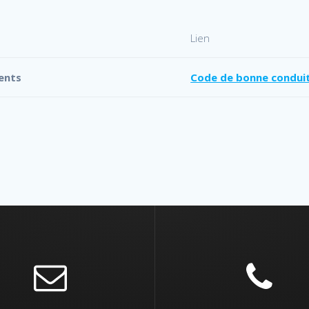
Lien
ents
Code de bonne condui