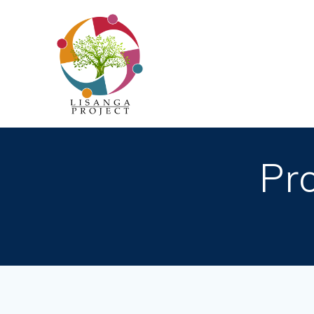
Passer
au
contenu
Pr