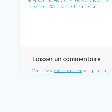
Précédent :
Article
Visite de PEPFAR à Kinshasa en
septembre 2023 : Descente sur terrain
précédent
de
:
l’article
Laisser un commentaire
Vous devez
vous connecter
pour publier un