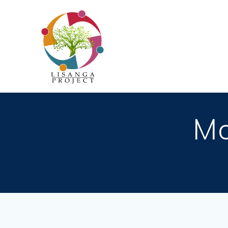
Passer
au
contenu
Mo