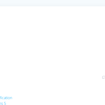
fication
ns 5