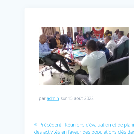
par
admin
sur 15 août 2022
Navigation
Précédent :
Article
Réunions d’évaluation et de plani
des activités en faveur des populations clés da
précédent