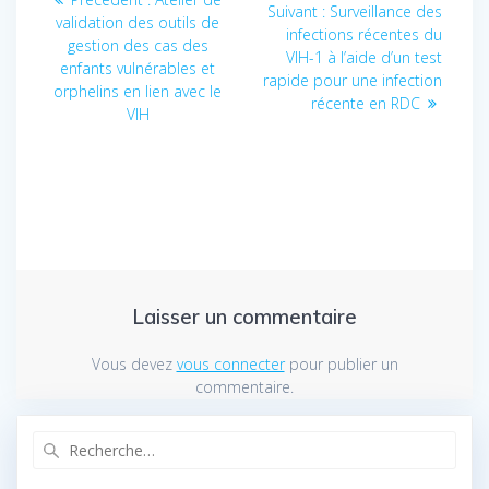
Suivant :
Article
Surveillance des
validation des outils de
précédent
de
infections récentes du
suivant
gestion des cas des
:
VIH-1 à l’aide d’un test
:
enfants vulnérables et
l’article
rapide pour une infection
orphelins en lien avec le
récente en RDC
VIH
Laisser un commentaire
Vous devez
vous connecter
pour publier un
commentaire.
Recherche
pour
: