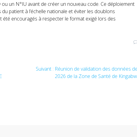
ID ou un N°IU avant de créer un nouveau code. Ce déploiement
 du patient à l’échelle nationale et éviter les doublons
ont été encouragés à respecter le format exigé lors des
Suivant :
Article
Réunion de validation des données d
E
suivant
2026 de la Zone de Santé de Kingab
: