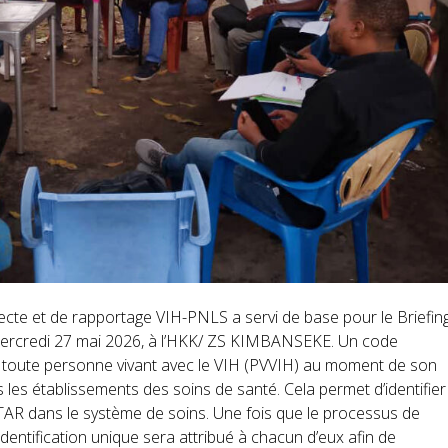
ecte et de rapportage VIH-PNLS a servi de base pour le Briefin
le mercredi 27 mai 2026, à l’HKK/ ZS KIMBANSEKE. Un code
 toute personne vivant avec le VIH (PVVIH) au moment de son
s les établissements des soins de santé. Cela permet d’identifier
AR dans le système de soins. Une fois que le processus de
identification unique sera attribué à chacun d’eux afin de