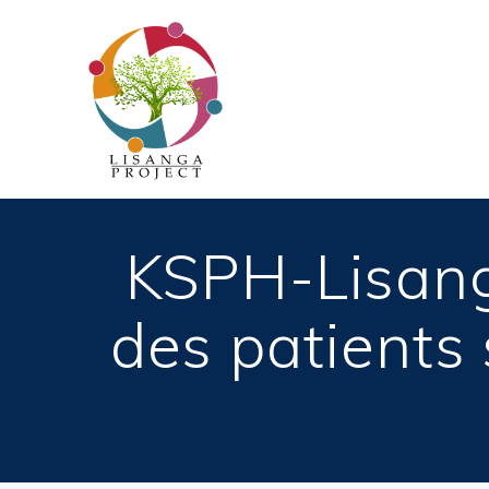
Passer
au
contenu
KSPH-Lisanga
des patients 