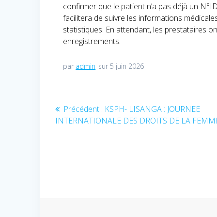
confirmer que le patient n’a pas déjà un N°
facilitera de suivre les informations médicales
statistiques. En attendant, les prestataires 
enregistrements.
par
admin
sur 5 juin 2026
Navigation
Précédent :
Article
KSPH- LISANGA : JOURNEE
INTERNATIONALE DES DROITS DE LA FEMM
précédent
de
:
l’article