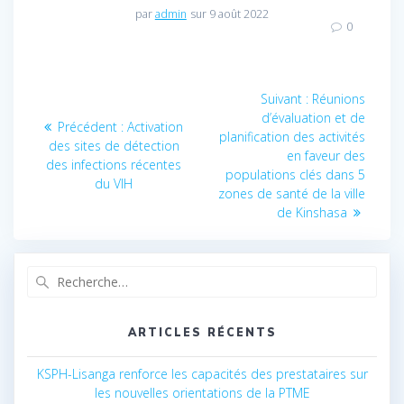
par
admin
sur 9 août 2022
0
Navigation
Suivant :
Article
Réunions
d’évaluation et de
suivant
de
Précédent :
Article
Activation
planification des activités
:
des sites de détection
précédent
en faveur des
l’article
des infections récentes
:
populations clés dans 5
du VIH
zones de santé de la ville
de Kinshasa
Recherche
pour
:
ARTICLES RÉCENTS
KSPH-Lisanga renforce les capacités des prestataires sur
les nouvelles orientations de la PTME