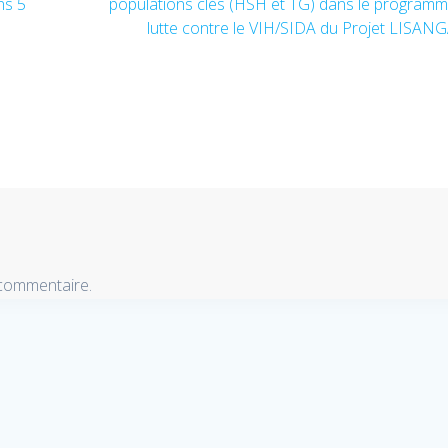
ns 5
populations clés (HSH et TG) dans le program
suivant
lutte contre le VIH/SIDA du Projet LISAN
:
 commentaire.