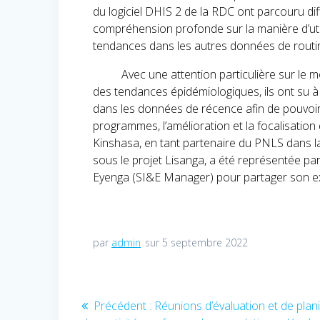
du logiciel DHIS 2 de la RDC ont parcouru d
compréhension profonde sur la manière d’ut
tendances dans les autres données de routin
Avec une attention particulière sur le moni
des tendances épidémiologiques, ils ont su à
dans les données de récence afin de pouvoir bi
programmes, l’amélioration et la focalisation
Kinshasa, en tant partenaire du PNLS dans la
sous le projet Lisanga, a été représentée pa
Eyenga (SI&E Manager) pour partager son ex
par
admin
sur 5 septembre 2022
Navigation
Précédent :
Article
Réunions d’évaluation et de plani