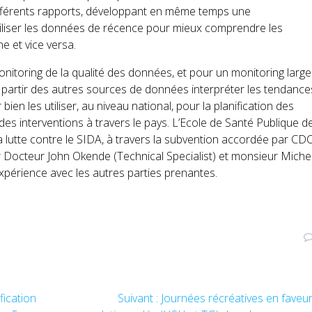
ifférents rapports, développant en même temps une
iliser les données de récence pour mieux comp
rendre les
e et vice versa.
toring de la qualité des données, et pour un monitoring large
 partir des autres sources de données interpréter les tendance
en les utiliser, au niveau national, pour la planification des
 des interventions à travers le pays. L’Ecole de Santé Publique d
 lutte contre le SIDA, à travers la subvention accordée par CD
r Docteur John Okende (Technical Specialist) et monsieur Miche
périence avec les autres parties prenantes.
fication
Suivant :
Article
Journées récréatives en faveu