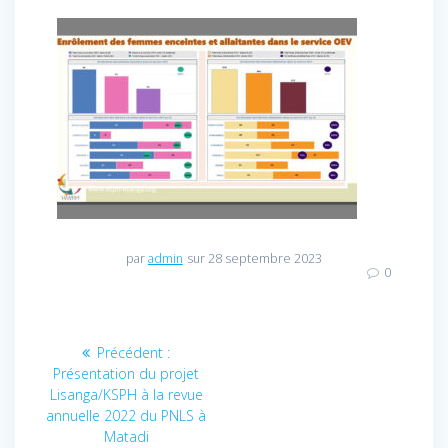
par
admin
sur 28 septembre 2023
0
Navigation
Précédent :
Article
Présentation du projet
précédent
de
Lisanga/KSPH à la revue
:
annuelle 2022 du PNLS à
l’article
Matadi