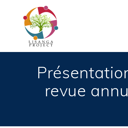
Passer
au
contenu
Présentatio
revue annu