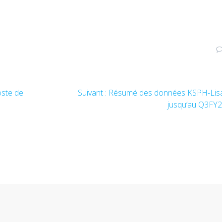
oste de
Suivant :
Article
Résumé des données KSPH-Lis
suivant
jusqu’au Q3FY
: