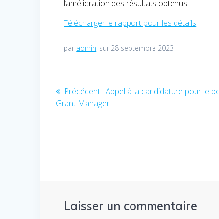
l’amélioration des résultats obtenus.
Télécharger le rapport pour les détails
par
admin
sur 28 septembre 2023
Navigation
Précédent :
Article
Appel à la candidature pour le p
Grant Manager
précédent
de
:
l’article
Laisser un commentaire