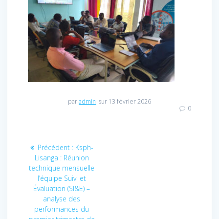
par
admin
sur 13 février 2026
0
Navigation
Précédent :
Article
Ksph-
Lisanga : Réunion
précédent
de
technique mensuelle
:
l’équipe Suivi et
l’article
Évaluation (SI&E) –
analyse des
performances du