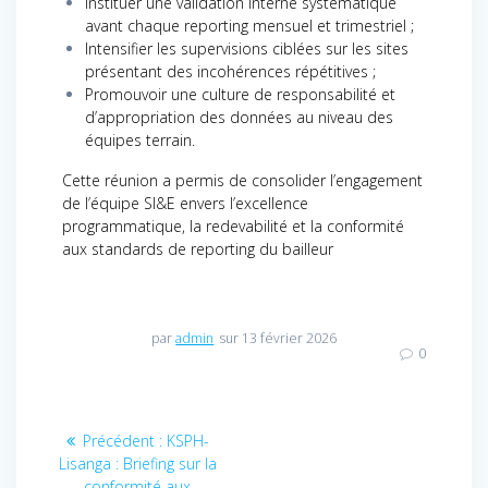
Instituer une validation interne systématique
avant chaque reporting mensuel et trimestriel ;
Intensifier les supervisions ciblées sur les sites
présentant des incohérences répétitives ;
Promouvoir une culture de responsabilité et
d’appropriation des données au niveau des
équipes terrain.
Cette réunion a permis de consolider l’engagement
de l’équipe SI&E envers l’excellence
programmatique, la redevabilité et la conformité
aux standards de reporting du bailleur
par
admin
sur 13 février 2026
0
Navigation
Précédent :
Article
KSPH-
Lisanga : Briefing sur la
précédent
de
conformité aux
: