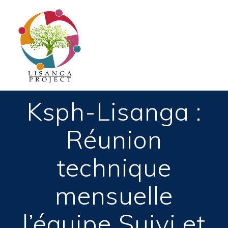
Passer
au
contenu
Ksph-Lisanga :
Réunion
technique
mensuelle
l’équipe Suivi et