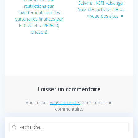
Suivant :
Article
KSPH-Lisanga :
restrictions sur
l’article
Suivi des activités TB au
suivant
l’avortement pour les
niveau des sites
:
partenaires financés par
le CDC et le PEPFAR,
phase 2
Laisser un commentaire
Vous devez
vous connecter
pour publier un
commentaire.
Recherche
pour
: