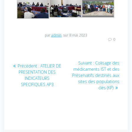
par
admin
sur 8 mai 2023
0
Navigation
Suivant :
Article
Colisage des
Précédent :
Article
ATELIER DE
médicaments IST et des
suivant
de
PRESENTATION DES
précédent
Préservatifs destinés aux
:
INDICATEURS
:
sites des populations
l’article
SPECIFIQUES AP3
clés (KP)