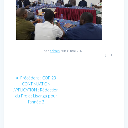
par
admin
sur 8 mai 2023
0
Navigation
Précédent :
Article
COP 23
CONTINUATION
précédent
de
APPLICATION : Rédaction
:
du Projet Lisanga pour
l’article
l’année 3