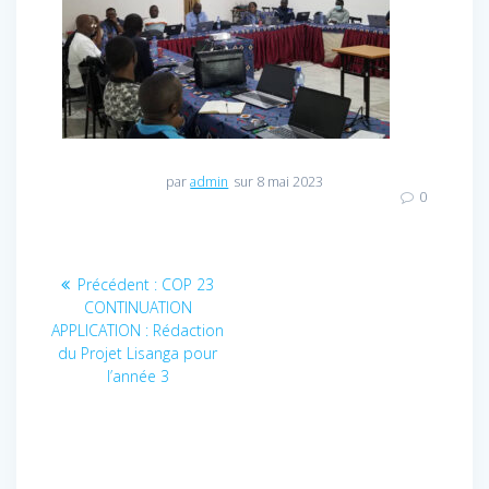
par
admin
sur 8 mai 2023
0
Navigation
Précédent :
Article
COP 23
CONTINUATION
précédent
de
APPLICATION : Rédaction
:
du Projet Lisanga pour
l’article
l’année 3