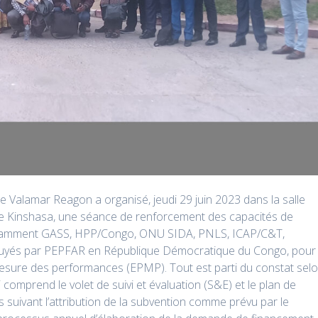
Valamar Reagon a organisé, jeudi 29 juin 2023 dans la salle
 Kinshasa, une séance de renforcement des capacités de
notamment GASS, HPP/Congo, ONU SIDA, PNLS, ICAP/C&T,
puyés par PEPFAR en République Démocratique du Congo, pour
e mesure des performances (EPMP). Tout est parti du constat sel
 comprend le volet de suivi et évaluation (S&E) et le plan de
suivant l’attribution de la subvention comme prévu par le