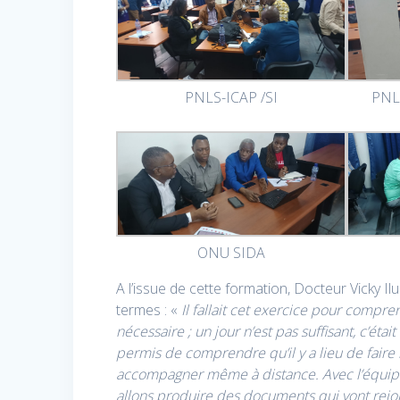
PNLS-ICAP /SI
PNL
ONU SIDA
A l’issue de cette formation, Docteur Vicky I
termes : «
Il fallait cet exercice pour comp
nécessaire ; un jour n’est pas suffisant, c’ét
permis de comprendre qu’il y a lieu de fair
accompagner même à distance. Avec l’équipe
allons produire des documents qui vont rejo