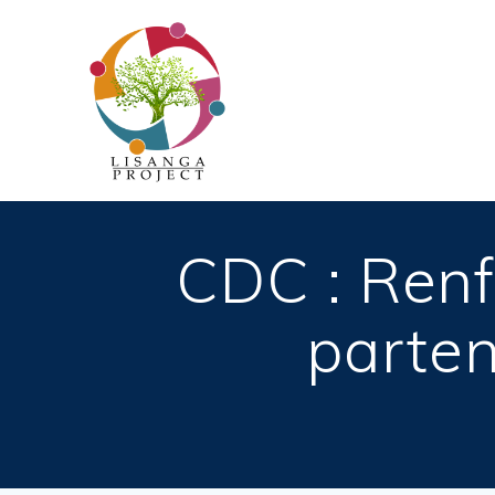
Passer
au
contenu
CDC : Renf
parten