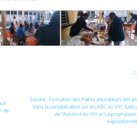
Suivant :
Article
Formation des Paires éducateurs des J
aux
dans la sensibilisation sur les ABC du VIH, l’utilis
suivant
n de
:
de l’Autotest du VIH et La prophylaxie
expositionnel