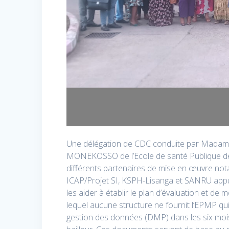
Une délégation de CDC conduite par Madame 
MONEKOSSO de l’Ecole de santé Publique de
différents partenaires de mise en œuvre 
ICAP/Projet SI, KSPH-Lisanga et SANRU ap
les aider à établir le plan d’évaluation et d
lequel aucune structure ne fournit l’EPMP qui
gestion des données (DMP) dans les six mois 