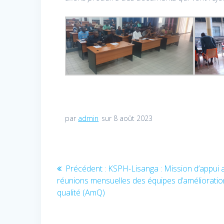
par
admin
sur 8 août 2023
Navigation
Précédent :
Article
KSPH-Lisanga : Mission d’appui 
de
réunions mensuelles des équipes d’amélioratio
précédent
qualité (AmQ)
:
l’article