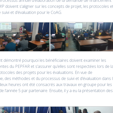
 processus annuel d’élaboration de la demande de financement
P doivent s’aligner sur les concepts de projet, les protocoles e
e suivi et d’évaluation pour le CoAG.
 ont démontré pourquoi les bénéficiaires doivent examiner les
entes du PEPFAR et s’assurer qu’elles sont respectées lors de l
rotocoles des projets pour les évaluations. En vue de
e, des méthodes et du processus de suivi et d’évaluation dans 
 deux heures ont été consacrés aux travaux en groupe pour les
de l’année 5 par partenaire. Ensuite, il y a eu la présentation des