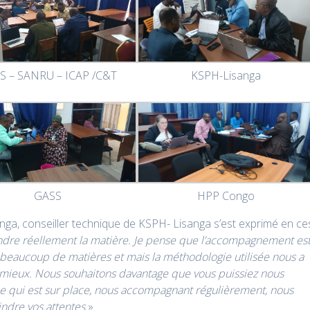
S – SANRU – ICAP /C&T
KSPH-Lisanga
GASS
HPP Congo
lunga, conseiller technique de KSPH- Lisanga s’est exprimé en ce
rendre réellement la matière. Je pense que l’accompagnement es
ait beaucoup de matières et mais la méthodologie utilisée nous a
e mieux. Nous souhaitons davantage que vous puissiez nous
 qui est sur place, nous accompagnant régulièrement, nous
indre vos attentes
»