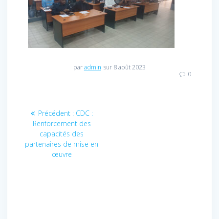
par
admin
sur 8 août 2023
0
Navigation
Précédent :
Article
CDC :
Renforcement des
précédent
de
capacités des
:
partenaires de mise en
l’article
œuvre