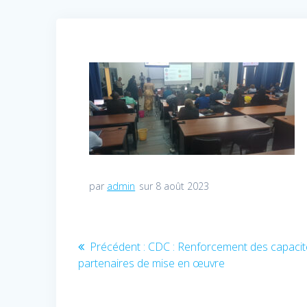
par
admin
sur 8 août 2023
Navigation
Précédent :
Article
CDC : Renforcement des capacit
partenaires de mise en œuvre
précédent
de
: