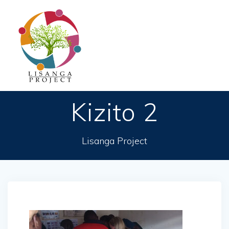
Passer
au
contenu
Kizito 2
Lisanga Project