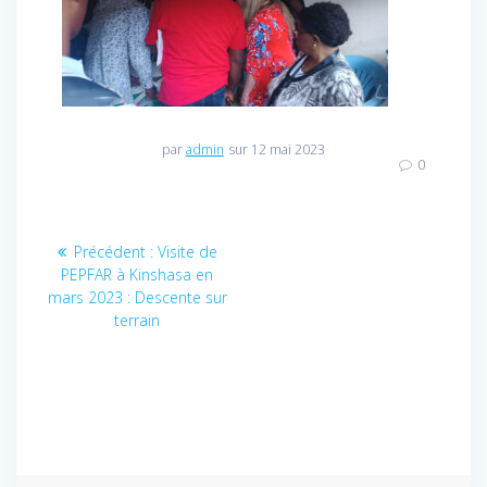
par
admin
sur 12 mai 2023
0
Navigation
Précédent :
Article
Visite de
PEPFAR à Kinshasa en
précédent
de
mars 2023 : Descente sur
:
terrain
l’article