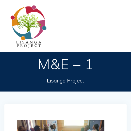
Passer
au
contenu
M&E – 1
Lisanga Project