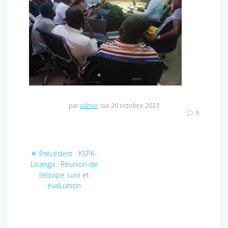
par
admin
sur 20 octobre 2023
0
Navigation
Précédent :
Article
KSPK-
Lisanga : Réunion de
précédent
de
l’équipe suivi et
:
évaluation
l’article