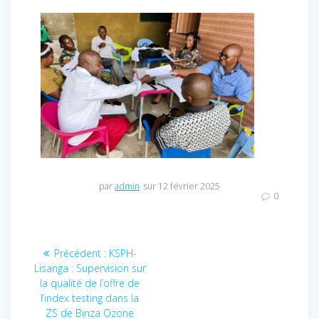
par
admin
sur 12 février 2025
0
Navigation
Précédent :
Article
KSPH-
Lisanga : Supervision sur
précédent
de
la qualité de l’offre de
:
l’index testing dans la
l’article
ZS de Binza Ozone