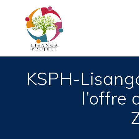
Passer
au
contenu
KSPH-Lisanga 
l’offre