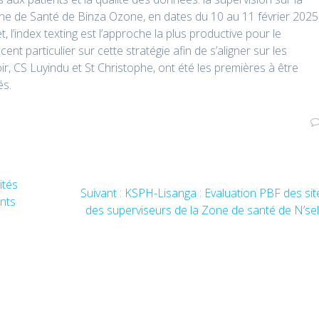
 Zone de Santé de Binza Ozone, en dates du 10 au 11 février 2025
, l’index texting est l’approche la plus productive pour le
nt particulier sur cette stratégie afin de s’aligner sur les
r, CS Luyindu et St Christophe, ont été les premières à être
és.
ités
Suivant :
Article
KSPH-Lisanga : Evaluation PBF des sit
ents
des superviseurs de la Zone de santé de N’se
suivant
: