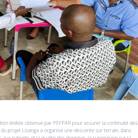
gation limitée obtenue par PEFPAR pour assurer la continuité des
I du projet Lisanga a organisé une descente sur terrain, dans
s aux patients et la qualité des données. la supervision sur la