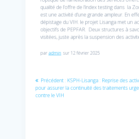
qualité de l’offre de l’index testing dans la
est une activité d’une grande ampleur. En effet
dépistage du VIH. le projet Lisanga met un acce
objectifs de PEPFAR. Deux structures à savoi
visitées, juste après la suspension des activit
par
admin
sur 12 février 2025
Navigation
Précédent :
Article
KSPH-Lisanga : Reprise des activ
pour assurer la continuité des traitements urg
précédent
de
contre le VIH
:
l’article