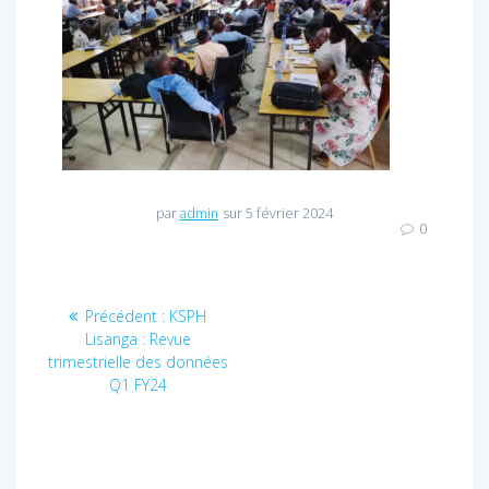
par
admin
sur 5 février 2024
0
Navigation
Précédent :
Article
KSPH
Lisanga : Revue
précédent
de
trimestrielle des données
:
Q1 FY24
l’article