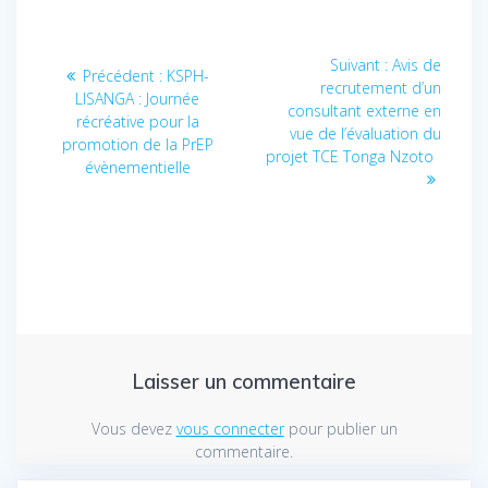
Navigation
Suivant :
Article
Avis de
Précédent :
Article
KSPH-
recrutement d’un
suivant
de
LISANGA : Journée
précédent
consultant externe en
:
récréative pour la
:
vue de l’évaluation du
l’article
promotion de la PrEP
projet TCE Tonga Nzoto
évènementielle
Laisser un commentaire
Vous devez
vous connecter
pour publier un
commentaire.