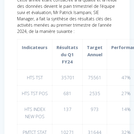
des données devient le pain trimestriel de l’équipe
suivi et évaluation, Mr Patrick Isampani, SIE
Manager, a fait la synthèse des résultats clés des
activités menées au premier trimestre de l’année
2024, de la manière suivante :
Indicateurs
Résultats
Target
Performa
du Q1
Annuel
FY24
HTS TST
35701
75561
47%
HTS TST POS
681
2535
27%
HTS INDEX
137
973
14%
NEW POS
PMTCT STAT
10271
31644
32%