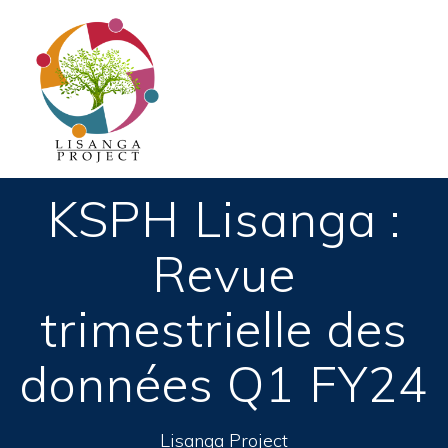
Passer
au
contenu
KSPH Lisanga :
Revue
trimestrielle des
données Q1 FY24
Lisanga Project