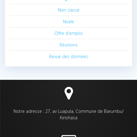
Non classé
Nsele
Offre d'emploi
Réunions
Revue des données
Notre adresse : 27, av Luapula, Commune de Barumbu/
Kinshasa