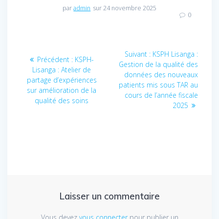
par
admin
sur 24 novembre 2025
0
Navigation
Suivant :
Article
KSPH Lisanga :
Précédent :
Article
KSPH-
Gestion de la qualité des
suivant
de
Lisanga : Atelier de
précédent
données des nouveaux
:
partage d’expériences
:
patients mis sous TAR au
l’article
sur amélioration de la
cours de l’année fiscale
qualité des soins
2025
Laisser un commentaire
Vous devez
vous connecter
pour publier un