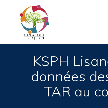
Passer
au
contenu
KSPH Lisang
données des
TAR au co