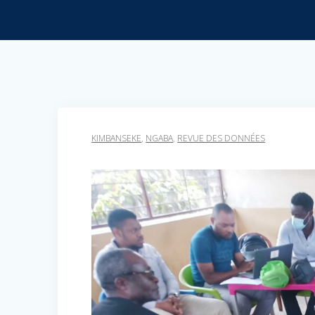
KIMBANSEKE
,
NGABA
,
REVUE DES DONNÉES