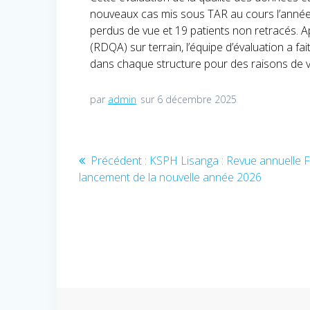
nouveaux cas mis sous TAR au cours l’année. A
perdus de vue et 19 patients non retracés. Ap
(RDQA) sur terrain, l’équipe d’évaluation a 
dans chaque structure pour des raisons de vér
par
admin
sur 6 décembre 2025
Navigation
Précédent :
Article
KSPH Lisanga : Revue annuelle 
lancement de la nouvelle année 2026
précédent
de
:
l’article