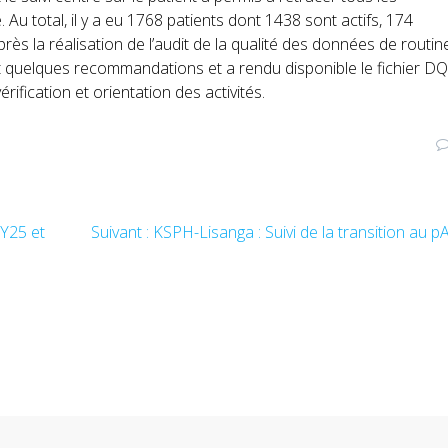
u total, il y a eu 1768 patients dont 1438 sont actifs, 174
rès la réalisation de l’audit de la qualité des données de routin
fait quelques recommandations et a rendu disponible le fichier 
ification et orientation des activités.
FY25 et
Suivant :
Article
KSPH-Lisanga : Suivi de la transition au 
suivant
: