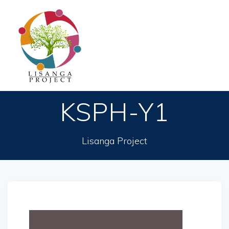
Passer
au
contenu
KSPH-Y1
Lisanga Project