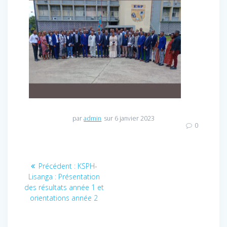
par
admin
sur 6 janvier 2023
0
Navigation
Précédent :
Article
KSPH-
Lisanga : Présentation
précédent
de
des résultats année 1 et
:
orientations année 2
l’article