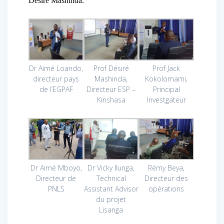
Désiré Mashinda.
Dr Aimé Loando,
Prof Désiré
Prof Jack
directeur pays
Mashinda,
Kokolomami,
de l’EGPAF
Directeur ESP –
Principal
Kinshasa
Investgateur
Dr Aimé Mboyo,
Rémy Beya,
Dr Vicky Ilunga,
Directeur de
Directeur des
Technical
PNLS
opérations
Assistant Advisor
du projet
Lisanga