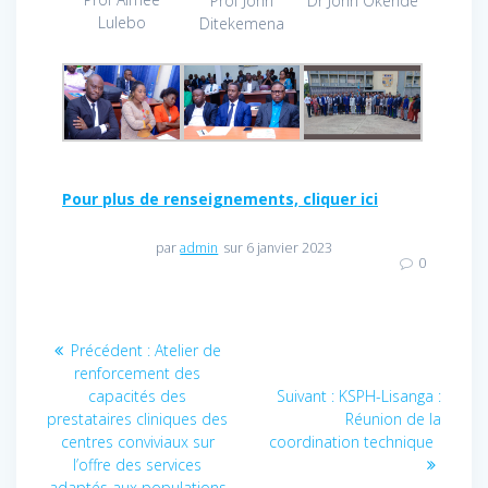
Prof John
Dr John Okende
Lulebo
Ditekemena
Pour plus de renseignements, cliquer ici
par
admin
sur 6 janvier 2023
0
Navigation
Précédent :
Article
Atelier de
renforcement des
précédent
de
capacités des
:
Suivant :
Article
KSPH-Lisanga :
prestataires cliniques des
suivant
Réunion de la
l’article
centres conviviaux sur
coordination technique
:
l’offre des services
adaptés aux populations