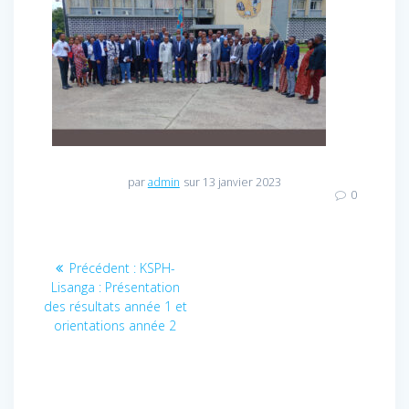
par
admin
sur 13 janvier 2023
0
Navigation
Précédent :
Article
KSPH-
Lisanga : Présentation
précédent
de
des résultats année 1 et
:
orientations année 2
l’article