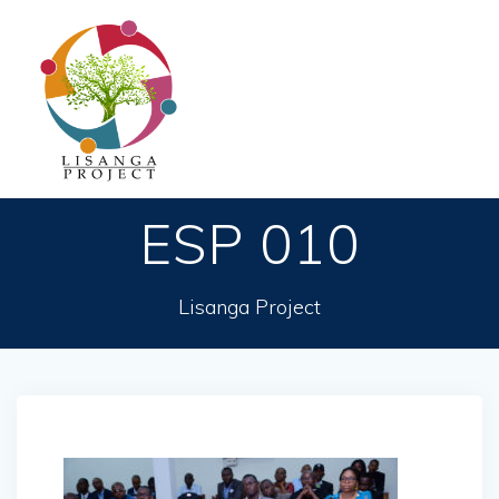
Passer
au
contenu
ESP 010
Lisanga Project