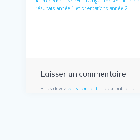
Précédent :
Article
KSPH- Lisanga : Présentation de
résultats année 1 et orientations année 2
précédent
de
:
l’article
Laisser un commentaire
Vous devez
vous connecter
pour publier un