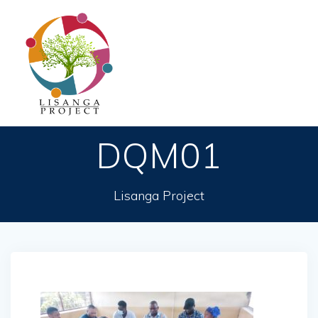
Passer
au
contenu
DQM01
Lisanga Project