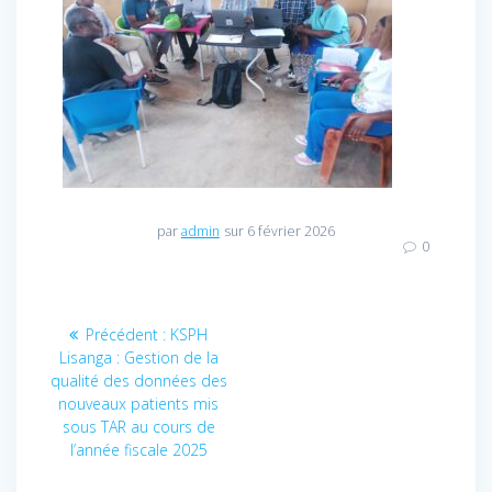
par
admin
sur 6 février 2026
0
Navigation
Précédent :
Article
KSPH
Lisanga : Gestion de la
précédent
de
qualité des données des
:
nouveaux patients mis
l’article
sous TAR au cours de
l’année fiscale 2025