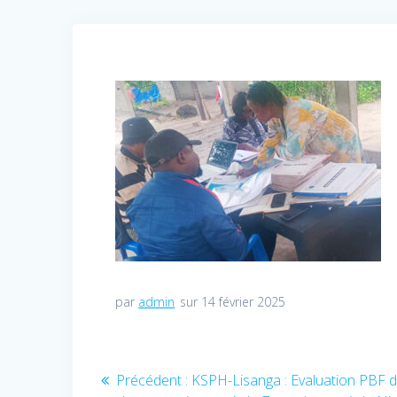
par
admin
sur 14 février 2025
Navigation
Précédent :
Article
KSPH-Lisanga : Evaluation PBF d