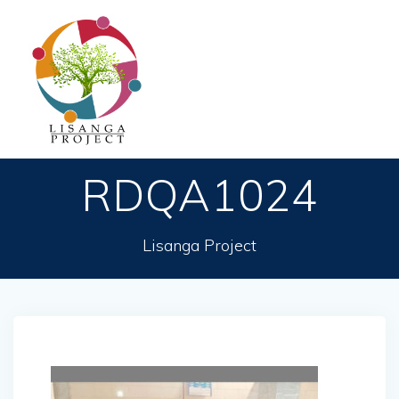
Passer
au
contenu
RDQA1024
Lisanga Project