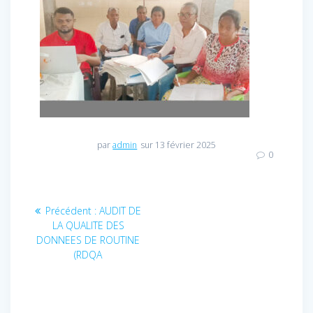
par
admin
sur 13 février 2025
0
Navigation
Précédent :
Article
AUDIT DE
LA QUALITE DES
précédent
de
DONNEES DE ROUTINE
:
(RDQA
l’article