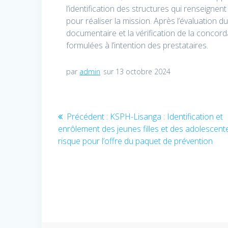
l’identification des structures qui renseignent 
pour réaliser la mission. Après l’évaluation du
documentaire et la vérification de la conc
formulées à l’intention des prestataires.
par
admin
sur 13 octobre 2024
Navigation
Précédent :
Article
KSPH-Lisanga : Identification et
enrôlement des jeunes filles et des adolescent
précédent
de
risque pour l’offre du paquet de prévention
:
l’article