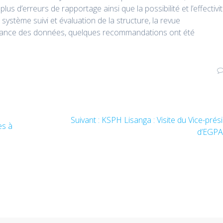
plus d’erreurs de rapportage ainsi que la possibilité et l’effectivi
 système suivi et évaluation de la structure, la revue
ordance des données, quelques recommandations ont été
Suivant :
Article
KSPH Lisanga : Visite du Vice-prés
es à
suivant
d’EGP
: