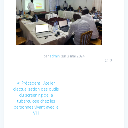
par
admin
sur 3 mai 2024
0
Navigation
Précédent :
Article
Atelier
d’actualisation des outils
précédent
de
du screening de la
:
tuberculose chez les
l’article
personnes vivant avec le
VIH