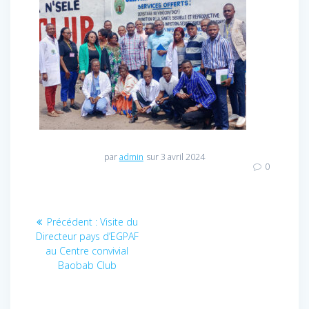
par
admin
sur 3 avril 2024
0
Navigation
Précédent :
Article
Visite du
Directeur pays d’EGPAF
précédent
de
au Centre convivial
:
Baobab Club
l’article