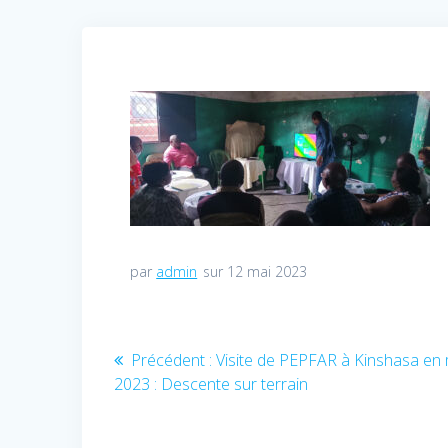
par
admin
sur 12 mai 2023
Navigation
Précédent :
Article
Visite de PEPFAR à Kinshasa en
2023 : Descente sur terrain
précédent
de
: