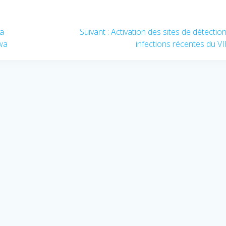
la
Suivant :
Article
Activation des sites de détectio
wa
suivant
infections récentes du V
: