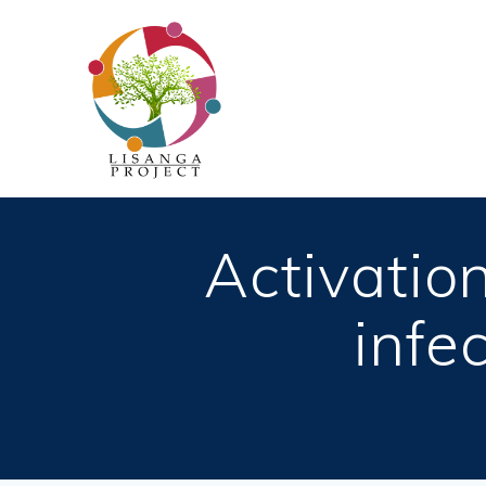
Passer
au
contenu
Activatio
infe