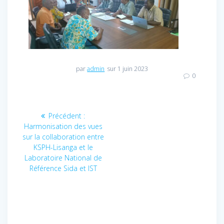
par
admin
sur 1 juin 2023
0
Navigation
Précédent :
Article
Harmonisation des vues
précédent
de
sur la collaboration entre
:
KSPH-Lisanga et le
l’article
Laboratoire National de
Référence Sida et IST