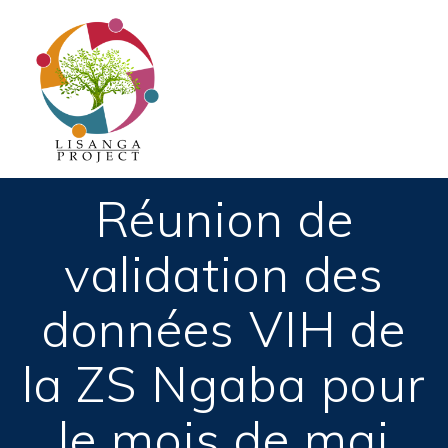
Passer
au
contenu
Réunion de
validation des
données VIH de
la ZS Ngaba pour
le mois de mai