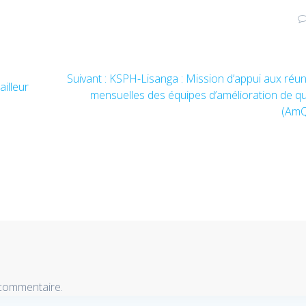
Suivant :
Article
KSPH-Lisanga : Mission d’appui aux réu
ailleur
mensuelles des équipes d’amélioration de qu
suivant
:
(Am
 commentaire.