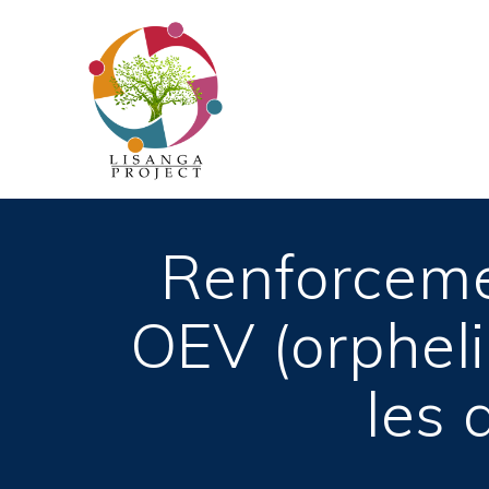
Passer
au
contenu
Renforceme
OEV (orpheli
les 