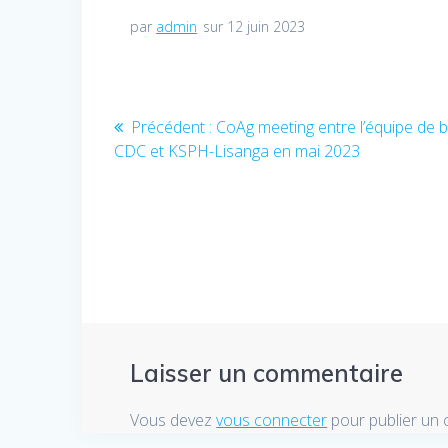
par
admin
sur 12 juin 2023
Navigation
Précédent :
Article
CoAg meeting entre l’équipe de b
de
CDC et KSPH-Lisanga en mai 2023
précédent
:
l’article
Laisser un commentaire
Vous devez
vous connecter
pour publier un