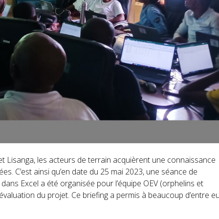
t Lisanga, les acteurs de terrain acquièrent une connaissance
nnées. C’est ainsi qu’en date du 25 mai 2023, une séance de
dans Excel a été organisée pour l’équipe OEV (orphelins et
t évaluation du projet. Ce briefing a permis à beaucoup d’entre e