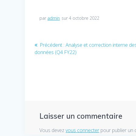
par
admin
sur 4 octobre 2022
Navigation
Précédent :
Article
Analyse et correction interne de
données (Q4 FY22)
précédent
de
:
l’article
Laisser un commentaire
Vous devez
vous connecter
pour publier un