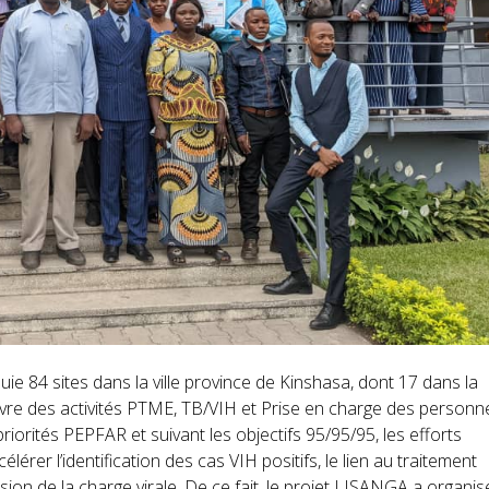
e 84 sites dans la ville province de Kinshasa, dont 17 dans la
vre des activités PTME, TB/VIH et Prise en charge des personn
orités PEPFAR et suivant les objectifs 95/95/95, les efforts
élérer l’identification des cas VIH positifs, le lien au traitement
sion de la charge virale. De ce fait, le projet LISANGA a organis