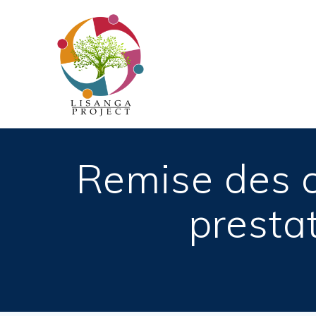
Passer
au
contenu
Remise des c
presta