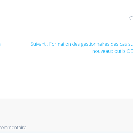
s
Suivant :
Article
Formation des gestionnaires des cas su
suivant
nouveaux outils O
:
 commentaire.