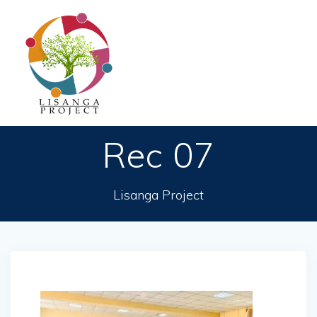
Passer
au
contenu
Rec 07
Lisanga Project