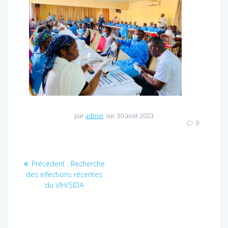
par
admin
sur 30 août 2023
0
Navigation
Précédent :
Article
Recherche
des infections récentes
précédent
de
du VIH/SIDA
:
l’article