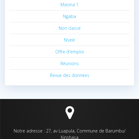
Masina 1
Ngaba
Non classé
Nsele
Offre d'emploi
Réunions
Revue des données
Notre adresse : 27, av Luapula, Commune de Barumbu/
Kinshasa