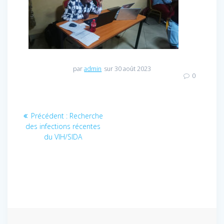
par
admin
sur 30 août 2023
0
Navigation
Précédent :
Article
Recherche
des infections récentes
précédent
de
du VIH/SIDA
:
l’article