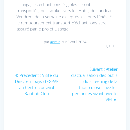
Lisanga, les échantillons éligibles seront
transportés, des spokes vers les Hubs, du Lundi au
Vendredi de la semaine exceptés les jours fériés. Et
le remboursement transport d’échantillons sera
assuré par le projet Lisanga.
par
admin
sur 3 avril 2024
0
Navigation
Suivant :
Article
Atelier
Précédent :
Article
Visite du
d’actualisation des outils
suivant
de
Directeur pays d’EGPAF
précédent
du screening de la
:
au Centre convivial
:
tuberculose chez les
l’article
Baobab Club
personnes vivant avec le
VIH