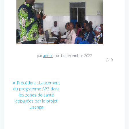
par
admin
sur 14 décembre 2022
0
Navigation
Précédent :
Article
Lancement
du programme AP3 dans
précédent
de
les zones de santé
:
appuyées par le projet
l’article
Lisanga